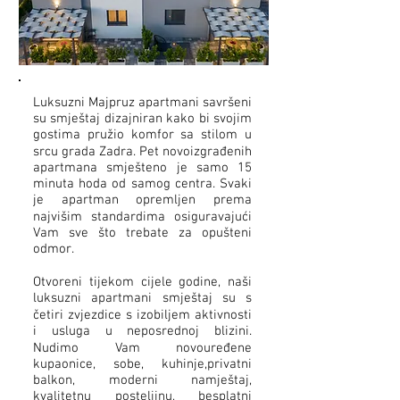
Luksuzni Majpruz apartmani savršeni
su smještaj dizajniran kako bi svojim
gostima pružio komfor sa stilom u
srcu grada Zadra. Pet novoizgrađenih
apartmana smješteno je samo 15
minuta hoda od samog centra. Svaki
je apartman opremljen prema
najvišim standardima osiguravajući
Vam sve što trebate za opušteni
odmor.
Otvoreni tijekom cijele godine, naši
luksuzni apartmani smještaj su s
četiri zvjezdice s izobiljem aktivnosti
i usluga u neposrednoj blizini.
Nudimo Vam novouređene
kupaonice, sobe, kuhinje,privatni
balkon, moderni namještaj,
kvalitetnu posteljinu, besplatni