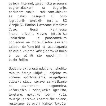
bežični Internet, zajedničku praonu s
peglom,daskom za peglanje,
perilicom rublja i sušilicom.Objekat
se nalazi nasuprot 10 novo
izgrađenih teniskih terena, ŠC
Višnjik,ŠC Banina i dvorane Krešimir
Ćosić. Gosti Penthausa
imaju privatnu krovnu terasu sa
Jacuzziem s panoramskim
pogledom na more. Osobni asistent
također će Vam biti na raspolaganju
za cijelo vrijeme Vašeg boravka kako
bi ga učinili što ugodnijim i
bezbrižnijim.
Dodatne aktivnosti udaljene nekoliko
minuta šetnje uključuju objekte za
vodene sportove,tenis, osvijetljenu
atletsku stazu, sprave za vježbanje
na otvorenom, nogometna,
košarkaška i odbojkaška igrališta,
teretane, nekoliko robnih kuća,
muzeje , parkove, kozmetičke salone,
restorane, barove i kafiće. Također