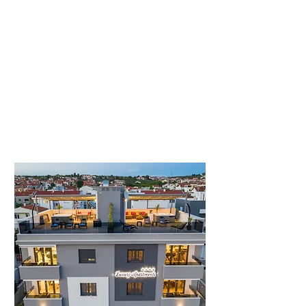
Majpruz
Suites