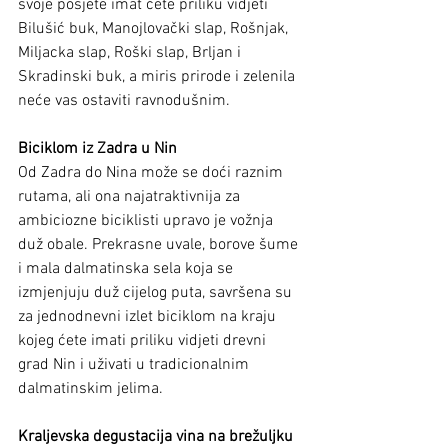
svoje posjete imat ćete priliku vidjeti 
Bilušić buk, Manojlovački slap, Rošnjak, 
Miljacka slap, Roški slap, Brljan i 
Skradinski buk, a miris prirode i zelenila 
neće vas ostaviti ravnodušnim.
Biciklom iz Zadra u Nin
Od Zadra do Nina može se doći raznim 
rutama, ali ona najatraktivnija za 
ambiciozne biciklisti upravo je vožnja 
duž obale. Prekrasne uvale, borove šume 
i mala dalmatinska sela koja se 
izmjenjuju duž cijelog puta, savršena su 
za jednodnevni izlet biciklom na kraju 
kojeg ćete imati priliku vidjeti drevni 
grad Nin i uživati u tradicionalnim 
dalmatinskim jelima.
Kraljevska degustacija vina na brežuljku