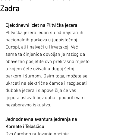
Zadra
Cjelodnevni izlet na Plitvička jezera
Plitvička jezera jedan su od najstarijih 
nacionalnih parkova u jugoistočnoj 
Europi, ali i najveći u Hrvatskoj. Već 
sama ta činjenica dovoljan je razlog da 
obavezno posjetite ovo prekrasno mjesto 
u kojem ćete uživati u dugoj šetnji 
parkom i šumom. Osim toga, možete se 
ukrcati na električne čamce i razgledati 
duboka jezera i slapove čija će vas 
ljepota ostaviti bez daha i podariti vam 
nezaboravno iskustvo.
Jednodnevna avantura jedrenja na 
Kornate i Telašćicu
Ovo čarobno putovanje počinje 