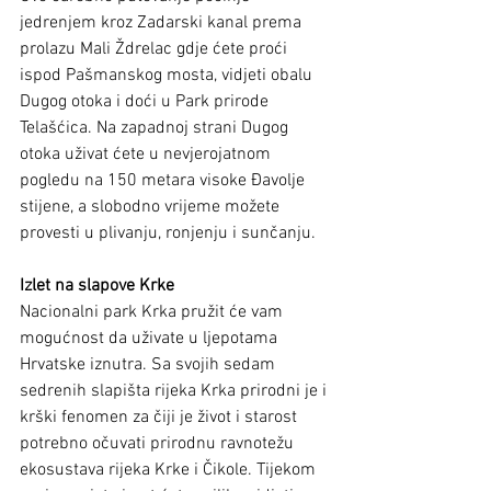
jedrenjem kroz Zadarski kanal prema 
prolazu Mali Ždrelac gdje ćete proći 
ispod Pašmanskog mosta, vidjeti obalu 
Dugog otoka i doći u Park prirode 
Telašćica. Na zapadnoj strani Dugog 
otoka uživat ćete u nevjerojatnom 
pogledu na 150 metara visoke Đavolje 
stijene, a slobodno vrijeme možete 
provesti u plivanju, ronjenju i sunčanju.
Izlet na slapove Krke
Nacionalni park Krka pružit će vam 
mogućnost da uživate u ljepotama 
Hrvatske iznutra. Sa svojih sedam 
sedrenih slapišta rijeka Krka prirodni je i 
krški fenomen za čiji je život i starost 
potrebno očuvati prirodnu ravnotežu 
ekosustava rijeka Krke i Čikole. Tijekom 