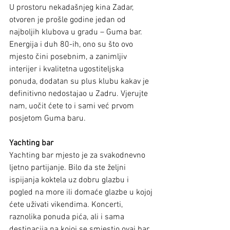
U prostoru nekadašnjeg kina Zadar, 
otvoren je prošle godine jedan od 
najboljih klubova u gradu – Guma bar. 
Energija i duh 80-ih, ono su što ovo 
mjesto čini posebnim, a zanimljiv 
interijer i kvalitetna ugostiteljska 
ponuda, dodatan su plus klubu kakav je 
definitivno nedostajao u Zadru. Vjerujte 
nam, uočit ćete to i sami već prvom 
posjetom Guma baru.
Yachting bar
Yachting bar mjesto je za svakodnevno 
ljetno partijanje. Bilo da ste željni 
ispijanja koktela uz dobru glazbu i 
pogled na more ili domaće glazbe u kojoj 
ćete uživati vikendima. Koncerti, 
raznolika ponuda pića, ali i sama 
destinacija na kojoj se smjestio ovaj bar, 