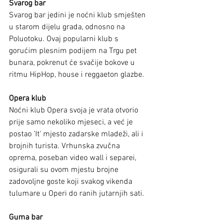
Svarog bar
Svarog bar jedini je noćni klub smješten 
u starom dijelu grada, odnosno na 
Poluotoku. Ovaj popularni klub s 
gorućim plesnim podijem na Trgu pet 
bunara, pokrenut će svačije bokove u 
ritmu HipHop, house i reggaeton glazbe. 
Opera klub
Noćni klub Opera svoja je vrata otvorio 
prije samo nekoliko mjeseci, a već je 
postao 'It' mjesto zadarske mladeži, ali i 
brojnih turista. Vrhunska zvučna 
oprema, poseban video wall i separei, 
osigurali su ovom mjestu brojne 
zadovoljne goste koji svakog vikenda 
tulumare u Operi do ranih jutarnjih sati.
Guma bar